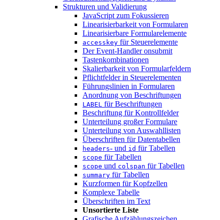
Strukturen und Validierung
JavaScript zum Fokussieren
Linearisierbarkeit von Formularen
Linearisierbare Formularelemente
für Steuerelemente
accesskey
Der Event-Handler onsubmit
Tastenkombinationen
Skalierbarkeit von Formularfeldern
Pflichtfelder in Steuerelementen
Führungslinien in Formularen
Anordnung von Beschriftungen
für Beschriftungen
LABEL
Beschriftung für Kontrollfelder
Unterteilung großer Formulare
Unterteilung von Auswahllisten
Überschriften für Datentabellen
- und
für Tabellen
headers
id
für Tabellen
scope
und
für Tabellen
scope
colspan
für Tabellen
summary
Kurzformen für Kopfzellen
Komplexe Tabelle
Überschriften im Text
Unsortierte Liste
Grafische Aufzählungszeichen