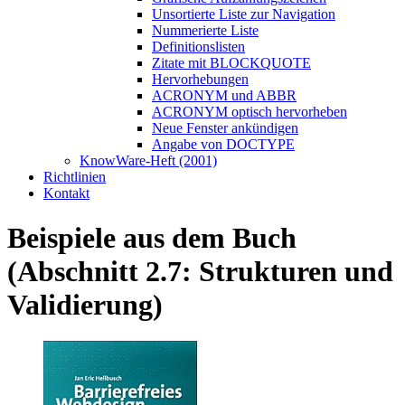
Unsortierte Liste zur Navigation
Nummerierte Liste
Definitionslisten
Zitate mit BLOCKQUOTE
Hervorhebungen
ACRONYM und ABBR
ACRONYM optisch hervorheben
Neue Fenster ankündigen
Angabe von DOCTYPE
KnowWare-Heft (2001)
Richtlinien
Kontakt
Beispiele aus dem Buch
(Abschnitt 2.7: Strukturen und
Validierung)