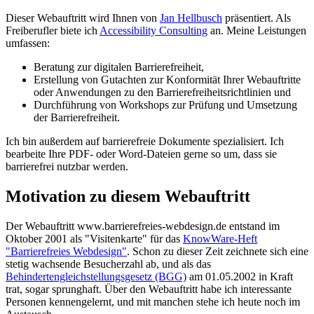
Dieser Webauftritt wird Ihnen von
Jan Hellbusch
präsentiert. Als
Freiberufler biete ich
Accessibility Consulting
an. Meine Leistungen
umfassen:
Beratung zur digitalen Barrierefreiheit,
Erstellung von Gutachten zur Konformität Ihrer Webauftritte
oder Anwendungen zu den Barrierefreiheitsrichtlinien und
Durchführung von Workshops zur Prüfung und Umsetzung
der Barrierefreiheit.
Ich bin außerdem auf barrierefreie Dokumente spezialisiert. Ich
bearbeite Ihre PDF- oder Word-Dateien gerne so um, dass sie
barrierefrei nutzbar werden.
Motivation zu diesem Webauftritt
Der Webauftritt www.barrierefreies-webdesign.de entstand im
Oktober 2001 als "Visitenkarte" für das
KnowWare
-Heft
"Barrierefreies Webdesign"
. Schon zu dieser Zeit zeichnete sich eine
stetig wachsende Besucherzahl ab, und als das
Behindertengleichstellungsgesetz (BGG)
am 01.05.2002 in Kraft
trat, sogar sprunghaft. Über den Webauftritt habe ich interessante
Personen kennengelernt, und mit manchen stehe ich heute noch im