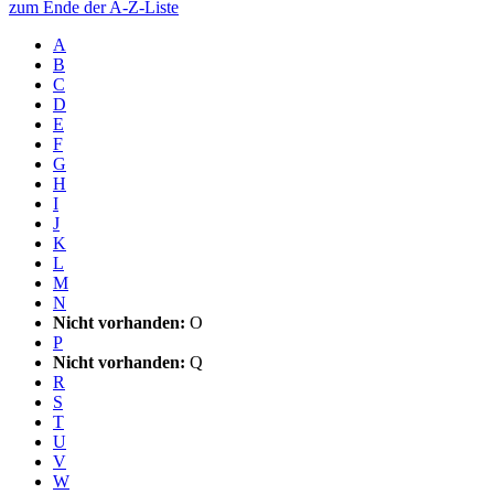
zum Ende der A-Z-Liste
A
B
C
D
E
F
G
H
I
J
K
L
M
N
Nicht vorhanden:
O
P
Nicht vorhanden:
Q
R
S
T
U
V
W