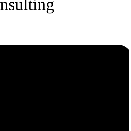
nsulting
ies