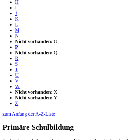
H
I
J
K
L
M
N
Nicht vorhanden:
O
P
Nicht vorhanden:
Q
R
S
T
U
V
W
Nicht vorhanden:
X
Nicht vorhanden:
Y
Z
zum Anfang der A-Z-Liste
Primäre Schulbildung