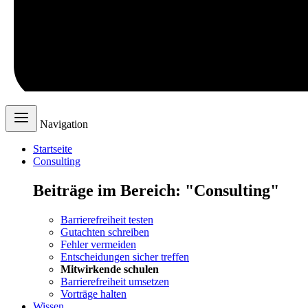
Navigation
Startseite
Consulting
Beiträge im Bereich: "Consulting"
Barrierefreiheit testen
Gutachten schreiben
Fehler vermeiden
Entscheidungen sicher treffen
Mitwirkende schulen
Barrierefreiheit umsetzen
Vorträge halten
Wissen