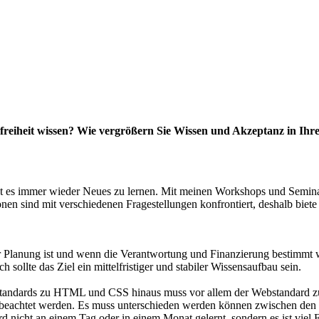
refreiheit wissen? Wie vergrößern Sie Wissen und Akzeptanz in I
gibt es immer wieder Neues zu lernen. Mit meinen Workshops und Seminar
nen sind mit verschiedenen Fragestellungen konfrontiert, deshalb biete
 der Planung ist und wenn die Verantwortung und Finanzierung bestimmt
sollte das Ziel ein mittelfristiger und stabiler Wissensaufbau sein.
tandards zu HTML und CSS hinaus muss vor allem der Webstandard zur 
 beachtet werden. Es muss unterschieden werden können zwischen den 
rd nicht an einem Tag oder in einem Monat gelernt, sondern es ist viel 