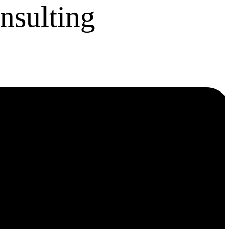
nsulting
ies