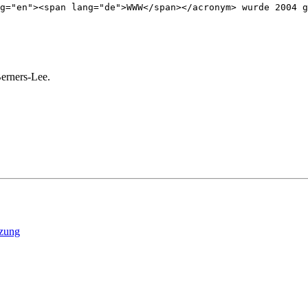
g="en"><span lang="de">WWW</span></acronym> wurde 2004 g
Berners-Lee
.
zung