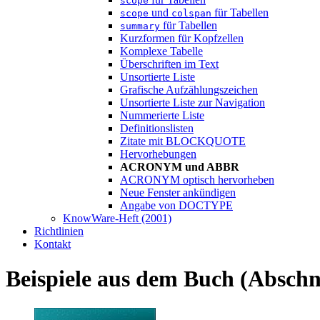
scope
und
für Tabellen
scope
colspan
für Tabellen
summary
Kurzformen für Kopfzellen
Komplexe Tabelle
Überschriften im Text
Unsortierte Liste
Grafische Aufzählungszeichen
Unsortierte Liste zur Navigation
Nummerierte Liste
Definitionslisten
Zitate mit BLOCKQUOTE
Hervorhebungen
ACRONYM und ABBR
ACRONYM optisch hervorheben
Neue Fenster ankündigen
Angabe von DOCTYPE
KnowWare-Heft (2001)
Richtlinien
Kontakt
Beispiele aus dem Buch
(Abschn