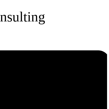
nsulting
ies