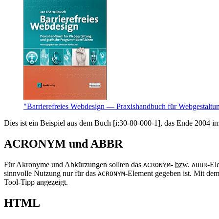
"Barrierefreies Webdesign — Praxishandbuch für Webgestaltu
Dies ist ein Beispiel aus dem Buch [i;30-80-000-1], das Ende 2004 im
ACRONYM und ABBR
Für Akronyme und
Abkürzung
en sollten das
-
bzw.
-El
ACRONYM
ABBR
sinnvolle Nutzung nur für das
-Element gegeben ist. Mit de
ACRONYM
Tool-Tipp angezeigt.
HTML