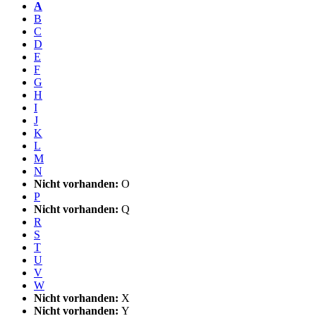
A
B
C
D
E
F
G
H
I
J
K
L
M
N
Nicht vorhanden:
O
P
Nicht vorhanden:
Q
R
S
T
U
V
W
Nicht vorhanden:
X
Nicht vorhanden:
Y