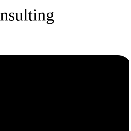
nsulting
ies