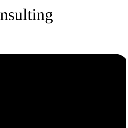
nsulting
ies