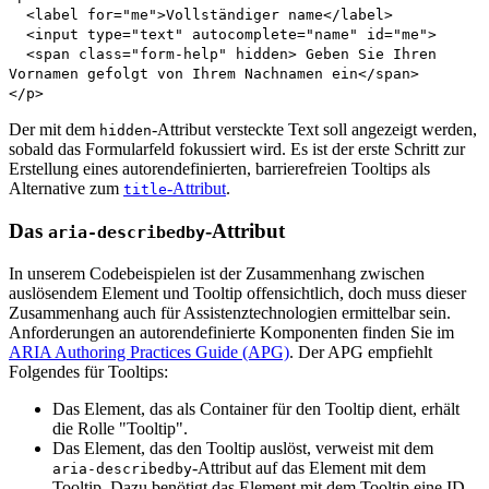
<label for="me">Vollständiger name</label>
<input type="text" autocomplete="name" id="me">
<span class="form-help" hidden> Geben Sie Ihren
Vornamen gefolgt von Ihrem Nachnamen ein</span>
</p>
Der mit dem
-Attribut versteckte Text soll angezeigt werden,
hidden
sobald das Formularfeld fokussiert wird. Es ist der erste Schritt zur
Erstellung eines autorendefinierten, barrierefreien Tooltips als
Alternative zum
-Attribut
.
title
Das
-Attribut
aria-describedby
In unserem Codebeispielen ist der Zusammenhang zwischen
auslösendem Element und Tooltip offensichtlich, doch muss dieser
Zusammenhang auch für Assistenztechnologien ermittelbar sein.
Anforderungen an autorendefinierte Komponenten finden Sie im
ARIA Authoring Practices Guide
(APG)
. Der APG empfiehlt
Folgendes für Tooltips:
Das Element, das als Container für den Tooltip dient, erhält
die Rolle "Tooltip".
Das Element, das den Tooltip auslöst, verweist mit dem
-Attribut auf das Element mit dem
aria-describedby
Tooltip. Dazu benötigt das Element mit dem Tooltip eine ID.