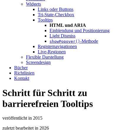
Widgets
Links oder Buttons
Tri-State-Checkbox
Tooltips
HTML und ARIA
Einblendung und Positionierung
Light Dismiss
-Methode
showPopover()
Registernavigationen
Live-Regionen
Flexible Darstellung
Screendesign
Bücher
Richtlinien
Kontakt
Schritt für Schritt zu
barrierefreien Tooltips
veröffentlicht in 2015
zuletzt bearbeitet in
2026