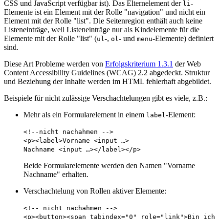
CSS und JavaScript verfügbar ist). Das Elternelement der
-
li
Elemente ist ein Element mit der Rolle "navigation" und nicht ein
Element mit der Rolle "list". Die Seitenregion enthält auch keine
Listeneinträge, weil Listeneinträge nur als Kindelemente für die
Elemente mit der Rolle "list" (
-,
- und
-Elemente) definiert
ul
ol
menu
sind.
Diese Art Probleme werden von
Erfolgskriterium 1.3.1
der
Web
Content Accessibility Guidelines
(WCAG) 2.2 abgedeckt. Struktur
und Beziehung der Inhalte werden im HTML fehlerhaft abgebildet.
Beispiele für nicht zulässige Verschachtelungen gibt es viele, z.B.:
Mehr als ein Formularelement in einem
-Element:
label
<!--nicht nachahmen -->
<p><label>Vorname <input …>
Nachname <input …></label></p>
Beide Formularelemente werden den Namen "Vorname
Nachname" erhalten.
Verschachtelung von Rollen aktiver Elemente:
<!-- nicht nachahmen -->
<p><button><span tabindex="0" role="link">Bin ich