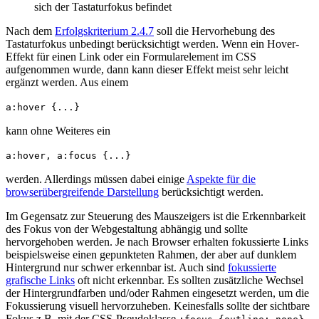
sich der Tastaturfokus befindet
Nach dem
Erfolgskriterium 2.4.7
soll die Hervorhebung des
Tastaturfokus unbedingt berücksichtigt werden. Wenn ein Hover-
Effekt für einen Link oder ein Formularelement im CSS
aufgenommen wurde, dann kann dieser Effekt meist sehr leicht
ergänzt werden. Aus einem
a:hover {...}
kann ohne Weiteres ein
a:hover, a:focus {...}
werden. Allerdings müssen dabei einige
Aspekte für die
browserübergreifende Darstellung
berücksichtigt werden.
Im Gegensatz zur Steuerung des Mauszeigers ist die Erkennbarkeit
des Fokus von der Webgestaltung abhängig und sollte
hervorgehoben werden. Je nach Browser erhalten fokussierte Links
beispielsweise einen gepunkteten Rahmen, der aber auf dunklem
Hintergrund nur schwer erkennbar ist. Auch sind
fokussierte
grafische Links
oft nicht erkennbar. Es sollten zusätzliche Wechsel
der Hintergrundfarben und/oder Rahmen eingesetzt werden, um die
Fokussierung visuell hervorzuheben. Keinesfalls sollte der sichtbare
Fokus
z.B.
mit der CSS-Pseudoklasse