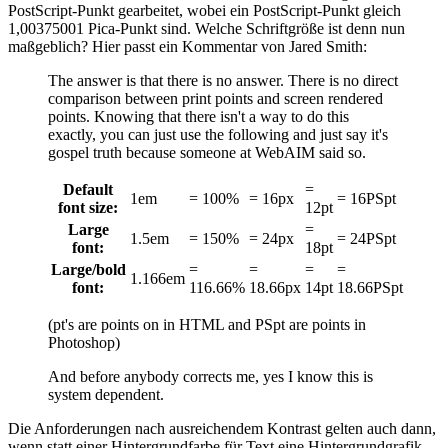
PostScript-Punkt gearbeitet, wobei ein PostScript-Punkt gleich
1,00375001 Pica-Punkt sind. Welche Schriftgröße ist denn nun
maßgeblich? Hier passt ein Kommentar von Jared Smith:
The answer is that there is no answer. There is no direct
comparison between print points and screen rendered
points. Knowing that there isn't a way to do this
exactly, you can just use the following and just say it's
gospel truth because someone at WebAIM said so.
Default
=
1em
= 100%
= 16px
= 16PSpt
font size:
12pt
Large
=
1.5em
= 150%
= 24px
= 24PSpt
font:
18pt
Large/bold
=
=
=
=
1.166em
font:
116.66%
18.66px
14pt
18.66PSpt
(pt's are points on in HTML and PSpt are points in
Photoshop)
And before anybody corrects me, yes I know this is
system dependent.
Die Anforderungen nach ausreichendem Kontrast gelten auch dann,
wenn statt einer Hintergrundfarbe für Text eine Hintergrundgrafik