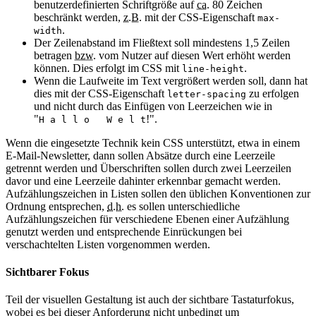
benutzerdefinierten Schriftgröße auf
ca.
80 Zeichen
beschränkt werden,
z.B.
mit der CSS-Eigenschaft
max-
.
width
Der Zeilenabstand im Fließtext soll mindestens 1,5 Zeilen
betragen
bzw.
vom Nutzer auf diesen Wert erhöht werden
können. Dies erfolgt im CSS mit
.
line-height
Wenn die Laufweite im Text vergrößert werden soll, dann hat
dies mit der CSS-Eigenschaft
zu erfolgen
letter-spacing
und nicht durch das Einfügen von Leerzeichen wie in
"
!".
H a l l o W e l t
Wenn die eingesetzte Technik kein CSS unterstützt, etwa in einem
E-Mail-Newsletter, dann sollen Absätze durch eine Leerzeile
getrennt werden und Überschriften sollen durch zwei Leerzeilen
davor und eine Leerzeile dahinter erkennbar gemacht werden.
Aufzählungszeichen in Listen sollen den üblichen Konventionen zur
Ordnung entsprechen,
d.h.
es sollen unterschiedliche
Aufzählungszeichen für verschiedene Ebenen einer Aufzählung
genutzt werden und entsprechende Einrückungen bei
verschachtelten Listen vorgenommen werden.
Sichtbarer Fokus
Teil der visuellen Gestaltung ist auch der sichtbare Tastaturfokus,
wobei es bei dieser Anforderung nicht unbedingt um