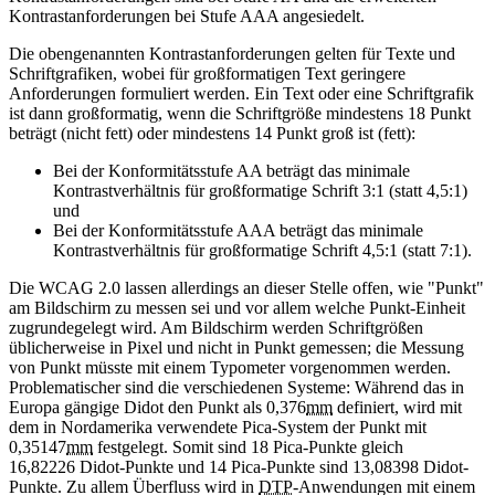
Kontrastanforderungen bei Stufe AAA angesiedelt.
Die obengenannten Kontrastanforderungen gelten für Texte und
Schriftgrafiken, wobei für großformatigen Text geringere
Anforderungen formuliert werden. Ein Text oder eine Schriftgrafik
ist dann großformatig, wenn die Schriftgröße mindestens 18 Punkt
beträgt (nicht fett) oder mindestens 14 Punkt groß ist (fett):
Bei der Konformitätsstufe AA beträgt das minimale
Kontrastverhältnis für großformatige Schrift 3:1 (statt 4,5:1)
und
Bei der Konformitätsstufe AAA beträgt das minimale
Kontrastverhältnis für großformatige Schrift 4,5:1 (statt 7:1).
Die WCAG 2.0 lassen allerdings an dieser Stelle offen, wie "Punkt"
am Bildschirm zu messen sei und vor allem welche Punkt-Einheit
zugrundegelegt wird. Am Bildschirm werden Schriftgrößen
üblicherweise in Pixel und nicht in Punkt gemessen; die Messung
von Punkt müsste mit einem Typometer vorgenommen werden.
Problematischer sind die verschiedenen Systeme: Während das in
Europa gängige Didot den Punkt als 0,376
mm
definiert, wird mit
dem in Nordamerika verwendete Pica-System der Punkt mit
0,35147
mm
festgelegt. Somit sind 18 Pica-Punkte gleich
16,82226 Didot-Punkte und 14 Pica-Punkte sind 13,08398 Didot-
Punkte. Zu allem Überfluss wird in
DTP
-Anwendungen mit einem