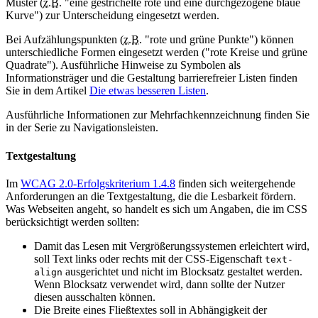
Muster (
z.B.
"eine gestrichelte rote und eine durchgezogene blaue
Kurve") zur Unterscheidung eingesetzt werden.
Bei Aufzählungspunkten (
z.B.
"rote und grüne Punkte") können
unterschiedliche Formen eingesetzt werden ("rote Kreise und grüne
Quadrate"). Ausführliche Hinweise zu Symbolen als
Informationsträger und die Gestaltung barrierefreier Listen finden
Sie in dem Artikel
Die etwas besseren Listen
.
Ausführliche Informationen zur Mehrfachkennzeichnung finden Sie
in der Serie zu Navigationsleisten.
Textgestaltung
Im
WCAG 2.0-Erfolgskriterium 1.4.8
finden sich weitergehende
Anforderungen an die Textgestaltung, die die Lesbarkeit fördern.
Was Webseiten angeht, so handelt es sich um Angaben, die im CSS
berücksichtigt werden sollten:
Damit das Lesen mit Vergrößerungssystemen erleichtert wird,
soll Text links oder rechts mit der CSS-Eigenschaft
text-
ausgerichtet und nicht im Blocksatz gestaltet werden.
align
Wenn Blocksatz verwendet wird, dann sollte der Nutzer
diesen ausschalten können.
Die Breite eines Fließtextes soll in Abhängigkeit der