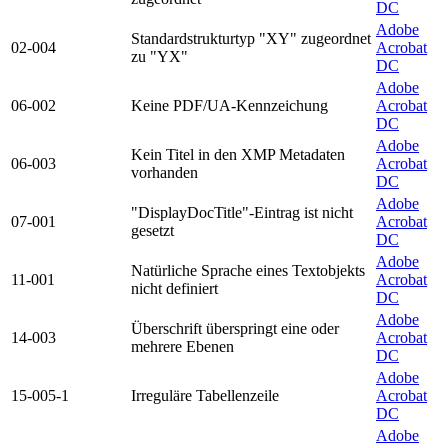
DC
Adobe
Standardstrukturtyp "XY" zugeordnet
02-004
Acrobat
zu "YX"
DC
Adobe
06-002
Keine PDF/UA-Kennzeichung
Acrobat
DC
Adobe
Kein Titel in den XMP Metadaten
06-003
Acrobat
vorhanden
DC
Adobe
"DisplayDocTitle"-Eintrag ist nicht
07-001
Acrobat
gesetzt
DC
Adobe
Natürliche Sprache eines Textobjekts
11-001
Acrobat
nicht definiert
DC
Adobe
Überschrift überspringt eine oder
14-003
Acrobat
mehrere Ebenen
DC
Adobe
15-005-1
Irreguläre Tabellenzeile
Acrobat
DC
Adobe