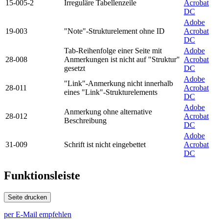
15-005-2
Irreguläre Tabellenzeile
Acrobat
DC
Adobe
19-003
"Note"-Strukturelement ohne ID
Acrobat
DC
Tab-Reihenfolge einer Seite mit
Adobe
28-008
Anmerkungen ist nicht auf "Struktur"
Acrobat
gesetzt
DC
Adobe
"Link"-Anmerkung nicht innerhalb
28-011
Acrobat
eines "Link"-Strukturelements
DC
Adobe
Anmerkung ohne alternative
28-012
Acrobat
Beschreibung
DC
Adobe
31-009
Schrift ist nicht eingebettet
Acrobat
DC
Funktionsleiste
Seite drucken
per E-Mail empfehlen