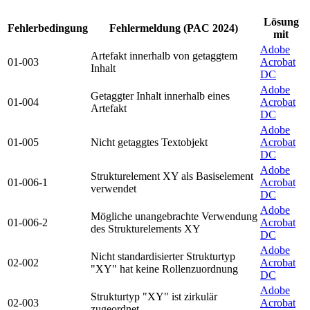
Lösung
Fehlerbedingung
Fehlermeldung (PAC 2024)
mit
Adobe
Artefakt innerhalb von getaggtem
01-003
Acrobat
Inhalt
DC
Adobe
Getaggter Inhalt innerhalb eines
01-004
Acrobat
Artefakt
DC
Adobe
01-005
Nicht getaggtes Textobjekt
Acrobat
DC
Adobe
Strukturelement XY als Basiselement
01-006-1
Acrobat
verwendet
DC
Adobe
Mögliche unangebrachte Verwendung
01-006-2
Acrobat
des Strukturelements XY
DC
Adobe
Nicht standardisierter Strukturtyp
02-002
Acrobat
"XY" hat keine Rollenzuordnung
DC
Adobe
Strukturtyp "XY" ist zirkulär
02-003
Acrobat
zugeordnet