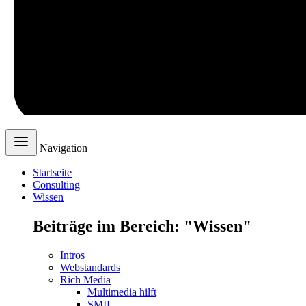
Navigation
Startseite
Consulting
Wissen
Beiträge im Bereich: "Wissen"
Intros
Webstandards
Rich Media
Multimedia hilft
SMIL