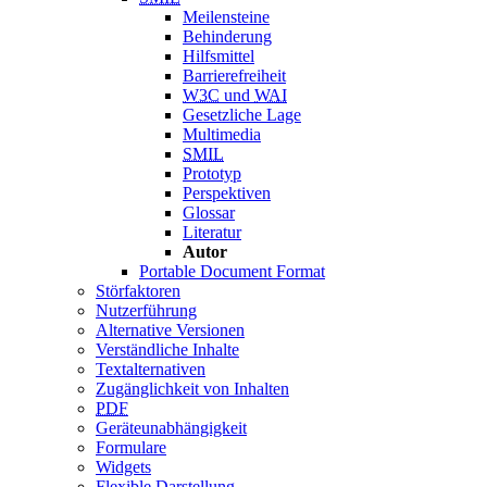
Meilensteine
Behinderung
Hilfsmittel
Barrierefreiheit
W3C
und
WAI
Gesetzliche Lage
Multimedia
SMIL
Prototyp
Perspektiven
Glossar
Literatur
Autor
Portable Document Format
Störfaktoren
Nutzerführung
Alternative Versionen
Verständliche Inhalte
Textalternativen
Zugänglichkeit von Inhalten
PDF
Geräteunabhängigkeit
Formulare
Widgets
Flexible Darstellung