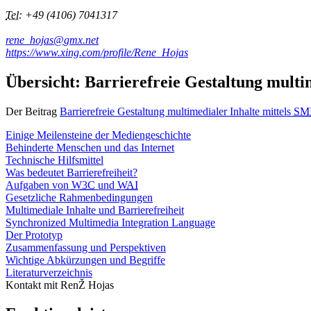
Tel
:
+49 (4106) 7041317
rene_
hojas@
gmx.
net
https://www.
xing.
com/profile/Rene_
Hojas
Übersicht: Barrierefreie Gestaltung multim
Der Beitrag
Barrierefreie Gestaltung multimedialer Inhalte mittels
SM
Einige Meilensteine der Mediengeschichte
Behinderte Menschen und das Internet
Technische Hilfsmittel
Was bedeutet Barrierefreiheit?
Aufgaben von
W3C
und
WAI
Gesetzliche Rahmenbedingungen
Multimediale Inhalte und Barrierefreiheit
Synchronized Multimedia Integration Language
Der Prototyp
Zusammenfassung und Perspektiven
Wichtige Abkürzungen und Begriffe
Literaturverzeichnis
Kontakt mit RenŽ Hojas