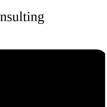
nsulting
ies